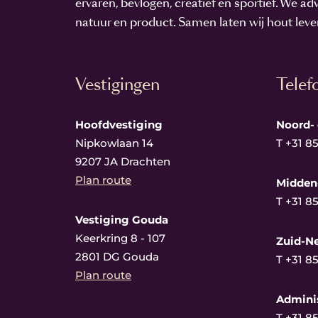
ervaren, bevlogen, creatief en sportief. We ad
natuur en product. Samen laten wij hout leve
Vestigingen
Telef
Hoofdvestiging
Noord-
Nipkowlaan 14
T
+31 8
9207 JA Drachten
Plan route
Midden
T
+31 8
Vestiging Gouda
Keerkring 8 - 107
Zuid-N
2801 DG Gouda
T
+31 8
Plan route
Adminis
T
+31 8