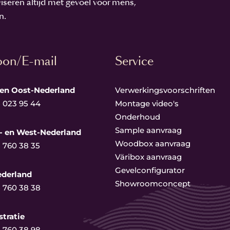
viseren altijd met gevoel voor mens,
n.
oon/E-mail
Service
 en Oost-Nederland
Verwerkingsvoorschriften
5 023 95 44
Montage video's
Onderhoud
Sample aanvraag
- en West-Nederland
Woodbox aanvraag
5 760 38 35
Väribox aanvraag
Gevelconfigurator
ederland
Showroomconcept
5 760 38 38
tratie
5 760 38 98