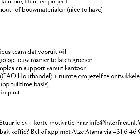
n kantoor, klant en project
 hout- of bouwmaterialen (nice to have)
ieus team dat vooruit wil
gio op jouw manier te laten groeien
mples en support vanuit kantoor
 (CAO Houthandel) + ruimte om jezelf te ontwikkele
(op fulltime basis)
e impact
tuur je cv + korte motivatie naar
info@interfaca.nl
.
bak koffie? Bel of app met Atze Atsma via
+31 6 46 