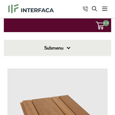
0
/5
Submenu