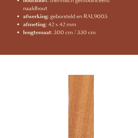
houtsoort
: thermisch gemodificeerd
naaldhout
afwerking
: geborsteld en RAL9005
afmeting
: 42 x 42 mm
lengtemaat
: 300 cm / 330 cm