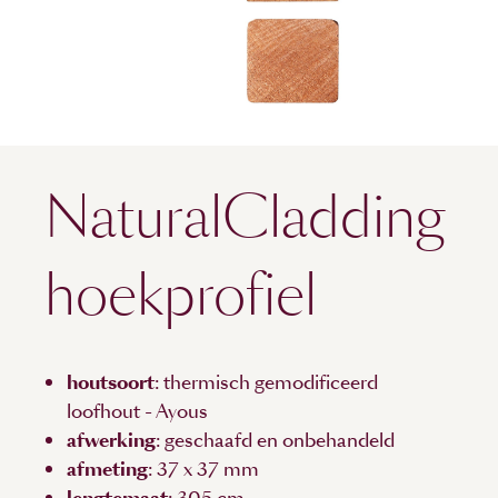
NaturalCladding
hoekprofiel
houtsoort
: thermisch gemodificeerd
loofhout - Ayous
afwerking
: geschaafd en onbehandeld
afmeting
: 37 x 37 mm
lengtemaat
: 305 cm