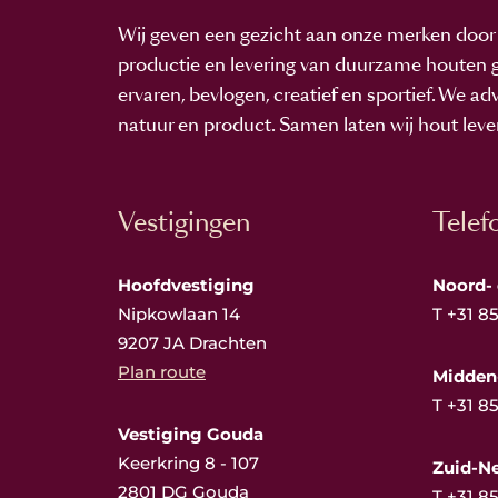
Wij geven een gezicht aan onze merken door 
productie en levering van duurzame houten g
ervaren, bevlogen, creatief en sportief. We ad
natuur en product. Samen laten wij hout leve
Vestigingen
Telef
Hoofdvestiging
Noord-
Nipkowlaan 14
T
+31 8
9207 JA Drachten
Plan route
Midden
T
+31 8
Vestiging Gouda
Keerkring 8 - 107
Zuid-N
2801 DG Gouda
T
+31 8