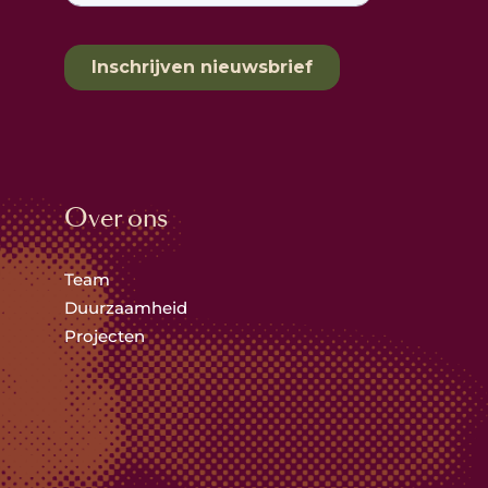
Over ons
Team
Duurzaamheid
Projecten