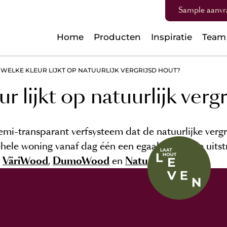
Sample aanvr
Home
Producten
Inspiratie
Team
WELKE KLEUR LIJKT OP NATUURLIJK VERGRIJSD HOUT?
r lijkt op natuurlijk verg
emi-transparant verfsysteem dat de natuurlijke vergr
hele woning vanaf dag één een egaal vergrijsde uits
p
VäriWood
,
DumoWood
en
NaturalCladding
.