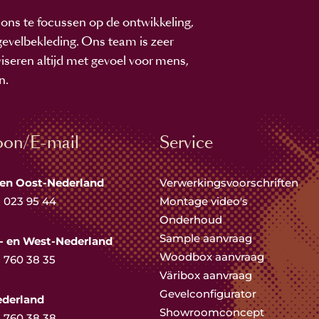
ons te focussen op de ontwikkeling,
evelbekleding. Ons team is zeer
viseren altijd met gevoel voor mens,
n.
oon/E-mail
Service
 en Oost-Nederland
Verwerkingsvoorschriften
5 023 95 44
Montage video's
Onderhoud
Sample aanvraag
- en West-Nederland
Woodbox aanvraag
5 760 38 35
Väribox aanvraag
Gevelconfigurator
ederland
Showroomconcept
5 760 38 38